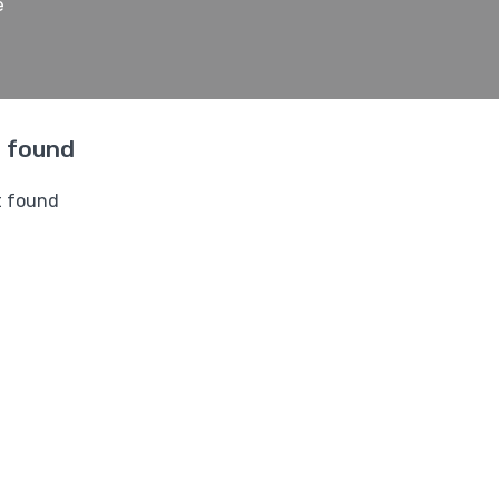
e
r found
t found