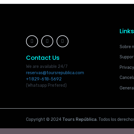
Link
Sobre 
Contact Us
Suppor
We are available 24/7
Privacy
reservas@toursrepublica.com
Cancela
+1 829-618-5692
(Whatsapp Prefered)
Genera
Copyright © 2024
Tours República
. Todos los derecho