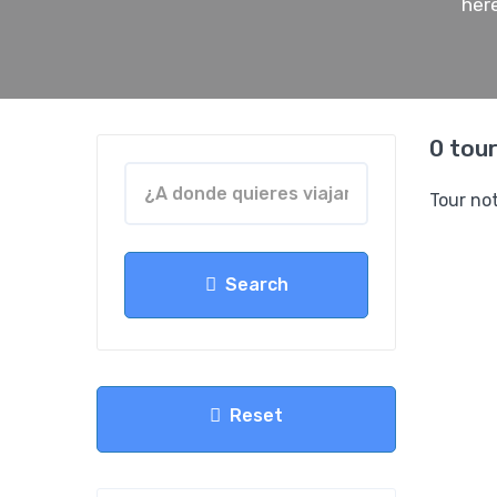
her
0 tou
Tour no
Search
Reset