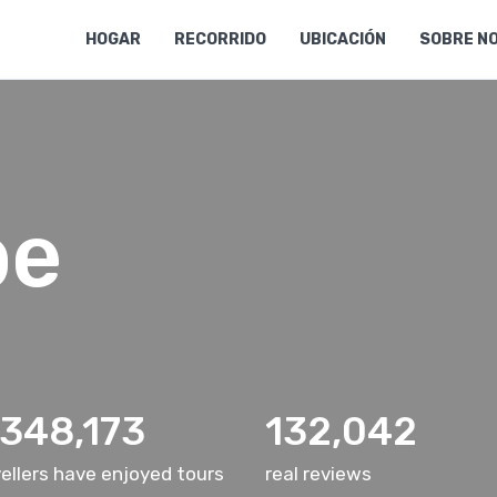
HOGAR
RECORRIDO
UBICACIÓN
SOBRE N
be
,348,173
132,042
ellers have enjoyed tours
real reviews