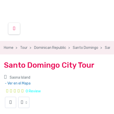
Home
Tour
Dominican Republic
Santo Domingo
Santo
Santo Domingo City Tour
Saona Island
- Ver en el Mapa
0 Review