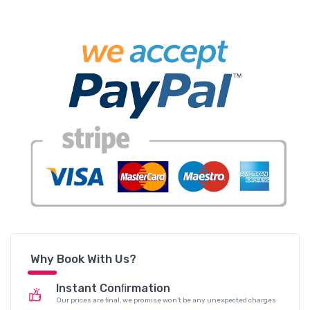
Why Book With Us?
Instant Conﬁrmation
Our prices are ﬁnal, we promise won’t be any unexpected charges