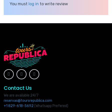
You must
log in
to write review
Contact Us
We are available 24/7
reservas@toursrepublica.com
+1 829-618-5692
(Whatsapp Prefered)