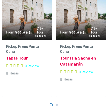
City
City
$65
$65
Tour
Tour
From
From
$80
$80
Cultural
Cultural
Pickup From: Punta
Pickup From: Punta
Cana
Cana
Tapas Tour
Tour Isla Saona en
Catamarán
0 Review
0 Review
Horas
Horas